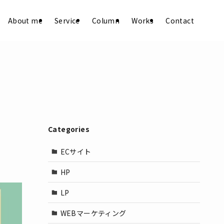
About me
Service
Column
Works
Contact
Categories
ECサイト
HP
LP
WEBマーケティング